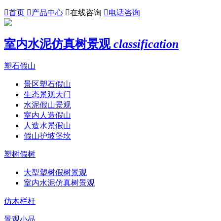

首页

产品中心

在线咨询

电话咨询
室内水泥仿真树景观
classification
塑石假山
景区塑石假山
生态景观大门
水泥假山景观
室内人造假山
人造水景假山
假山护坡堡坎
塑树假树
大型塑树假树景观
室内水泥仿真树景观
仿木栏杆
景观小品