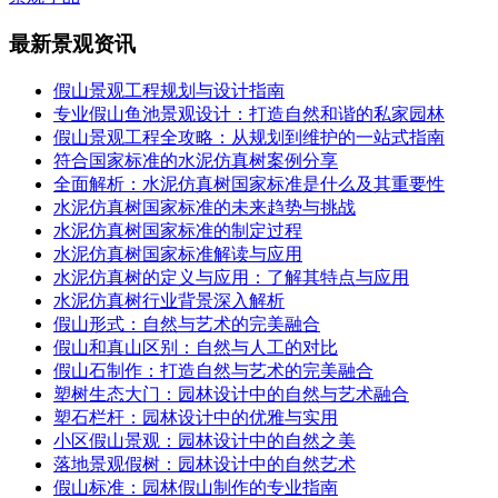
最新景观资讯
假山景观工程规划与设计指南
专业假山鱼池景观设计：打造自然和谐的私家园林
假山景观工程全攻略：从规划到维护的一站式指南
符合国家标准的水泥仿真树案例分享
全面解析：水泥仿真树国家标准是什么及其重要性
水泥仿真树国家标准的未来趋势与挑战
水泥仿真树国家标准的制定过程
水泥仿真树国家标准解读与应用
水泥仿真树的定义与应用：了解其特点与应用
水泥仿真树行业背景深入解析
假山形式：自然与艺术的完美融合
假山和真山区别：自然与人工的对比
假山石制作：打造自然与艺术的完美融合
塑树生态大门：园林设计中的自然与艺术融合
塑石栏杆：园林设计中的优雅与实用
小区假山景观：园林设计中的自然之美
落地景观假树：园林设计中的自然艺术
假山标准：园林假山制作的专业指南