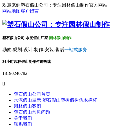
欢迎来到塑石假山公司：专注园林假山制作官方网站
网站地图
客户留言
塑石假山公司-水泥假山厂家-
园林假山制作
勘察-规划-设计-制作-安装-售后
一站式服务
24小时园林假山制作咨询热线
18190240782

塑石假山公司首页
水泥假山展示
塑石假山
塑树假树
仿木栏杆
园林假山案例
塑石假山常见问题
关于我们
联系我们