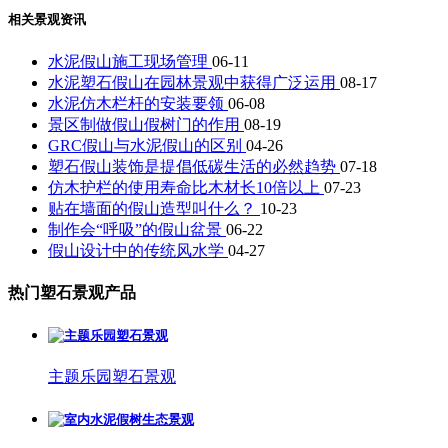
相关景观资讯
水泥假山施工现场管理
06-11
水泥塑石假山在园林景观中获得广泛运用
08-17
水泥仿木栏杆的安装要领
06-08
景区制做假山假树门的作用
08-19
GRC假山与水泥假山的区别
04-26
塑石假山装饰是提倡低碳生活的必然趋势
07-18
仿木护栏的使用寿命比木材长10倍以上
07-23
贴在墙面的假山造型叫什么？
10-23
制作会“呼吸”的假山盆景
06-22
假山设计中的传统风水学
04-27
热门塑石景观产品
主题乐园塑石景观