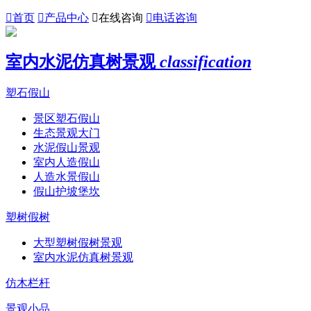

首页

产品中心

在线咨询

电话咨询
室内水泥仿真树景观
classification
塑石假山
景区塑石假山
生态景观大门
水泥假山景观
室内人造假山
人造水景假山
假山护坡堡坎
塑树假树
大型塑树假树景观
室内水泥仿真树景观
仿木栏杆
景观小品