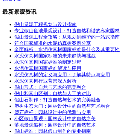
最新景观资讯
假山景观工程规划与设计指南
专业假山鱼池景观设计：打造自然和谐的私家园林
假山景观工程全攻略：从规划到维护的一站式指南
符合国家标准的水泥仿真树案例分享
全面解析：水泥仿真树国家标准是什么及其重要性
水泥仿真树国家标准的未来趋势与挑战
水泥仿真树国家标准的制定过程
水泥仿真树国家标准解读与应用
水泥仿真树的定义与应用：了解其特点与应用
水泥仿真树行业背景深入解析
假山形式：自然与艺术的完美融合
假山和真山区别：自然与人工的对比
假山石制作：打造自然与艺术的完美融合
塑树生态大门：园林设计中的自然与艺术融合
塑石栏杆：园林设计中的优雅与实用
小区假山景观：园林设计中的自然之美
落地景观假树：园林设计中的自然艺术
假山标准：园林假山制作的专业指南