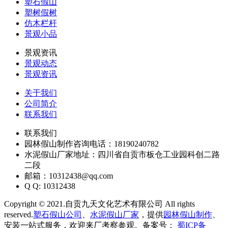
塑石假山
塑树假树
仿木栏杆
景观小品
景观资讯
景观动态
景观资讯
关于我们
公司简介
联系我们
联系我们
园林假山制作咨询电话：18190240782
水泥假山厂家地址：四川省自贡市板仓工业园科创二路
二段
邮箱：10312438@qq.com
Q Q: 10312438
Copyright © 2021.自贡九天文化艺术有限公司 All rights
reserved.
塑石假山公司
、
水泥假山厂家
，提供
园林假山制作
、
安装一站式服务，欢迎来厂考察参观。备案号：
蜀ICP备