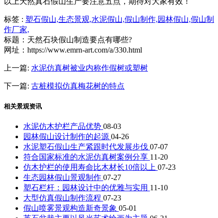
以上天然真石假山生产要注意五点，期待对大家有效！
标签 :
塑石假山,
生态景观,
水泥假山,
假山制作,
园林假山,
假山制
作厂家,
标题：天然石块假山制造要点有哪些?
网址：https://www.emrn-art.com/a/330.html
上一篇:
水泥仿真树被业内称作假树或塑树
下一篇:
古桩模拟仿真梅花树的特点
相关景观资讯
水泥仿木护栏产品优势
08-03
园林假山设计制作的起源
04-26
水泥塑石假山生产紧跟时代发展步伐
07-07
符合国家标准的水泥仿真树案例分享
11-20
仿木护栏的使用寿命比木材长10倍以上
07-23
生态园林假山景观制作
07-27
塑石栏杆：园林设计中的优雅与实用
11-10
大型仿真假山制作流程
07-23
假山喷雾景观构造新奇景象
05-01