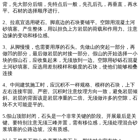
背，先大部分后细，先特点后一般，先孔后孔，再垂直，再水
平。石材的选择顺序进行。
2、拉底宜选用硬石。脚底边的石块要铺平。空隙用混凝土河
砂填塞。产生整体，用以担负上方岩层的荷载和作用力。注意
边缘的变动和移位感。
3、从脚慢慢，也需要用厚的石头。先做山的突起一部分，再
做凹的部分，最后做岩层的对接一部分。假山的开始选择一小
块的假山石，应收集起来，无须放到一边。空隙用砂砾石混凝
土河砂填塞。应选用差别模样和极度的石块，使他们能够相叠
连接
4、中间建筑施工时，应沉积不一样规格、模样的石块，上下
左右连接牢固、严密。沉积时注意纹理方向一致，避免岩层倾
斜。岩层的背面该是岩层净重的二倍。无须做许多的空隙，石
块不大可能是平的。
5.假山顶部封闭，石头是一个非常关键的阶段。开展最后是关
键。要特别注意无须三峰并置，需有移位感，无须处理混合砂
浆填塞的公路边坡。没有质感。