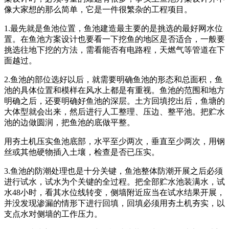
像大家想的那么简单，它是一件很繁杂的工程项目。
1.最先就是鱼池位置，鱼池建造最主要的是挑选的最好网水位
置。在鱼池方案设计也要看一下挖鱼的地区是否适合，一般要
挑选往地下挖的方法，需看能否有电路程，天燃气等管道在下
面越过。
2.鱼池的部位选好以后，就需要明确鱼池的形态和总面积，鱼
池的具体位置和模样在风水上都是有重视。鱼池的范围和地方
明确之后，还要明确好鱼池的深层。土方回填挖出后，鱼塘的
大体型就会出来，然后进行人工整理、压边、整平池。把贮水
池的边做圆润，把鱼池的底做平整。
用夯土机压实鱼池底部，水平至少两次，垂直至少两次，用钢
丝或其他硬物插入土壤，检查是否已压实。
3.鱼池的防潮处理也是十分关键，鱼池整体防潮开展之后必须
进行试水，试水为个关键的全过程。把全部贮水池装满水，试
水48小时，看其水位线转变，侧墙附近应当在试水结果开展，
并没发现渗漏的情形下进行回填，回填必须用夯土机夯实，以
支点水对侧墙的工作压力。