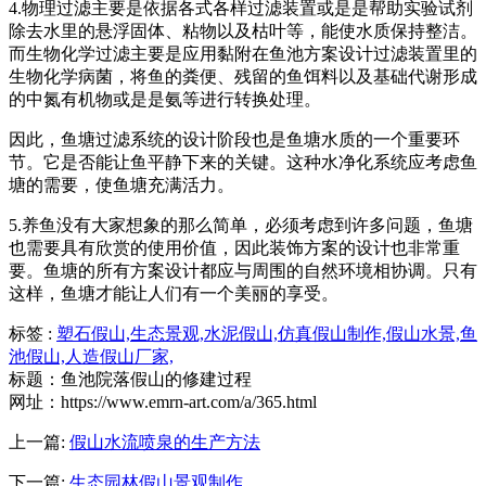
4.物理过滤主要是依据各式各样过滤装置或是是帮助实验试剂
除去水里的悬浮固体、粘物以及枯叶等，能使水质保持整洁。
而生物化学过滤主要是应用黏附在鱼池方案设计过滤装置里的
生物化学病菌，将鱼的粪便、残留的鱼饵料以及基础代谢形成
的中氮有机物或是是氨等进行转换处理。
因此，鱼塘过滤系统的设计阶段也是鱼塘水质的一个重要环
节。它是否能让鱼平静下来的关键。这种水净化系统应考虑鱼
塘的需要，使鱼塘充满活力。
5.养鱼没有大家想象的那么简单，必须考虑到许多问题，鱼塘
也需要具有欣赏的使用价值，因此装饰方案的设计也非常重
要。鱼塘的所有方案设计都应与周围的自然环境相协调。只有
这样，鱼塘才能让人们有一个美丽的享受。
标签 :
塑石假山,
生态景观,
水泥假山,
仿真假山制作,
假山水景,
鱼
池假山,
人造假山厂家,
标题：鱼池院落假山的修建过程
网址：https://www.emrn-art.com/a/365.html
上一篇:
假山水流喷泉的生产方法
下一篇:
生态园林假山景观制作