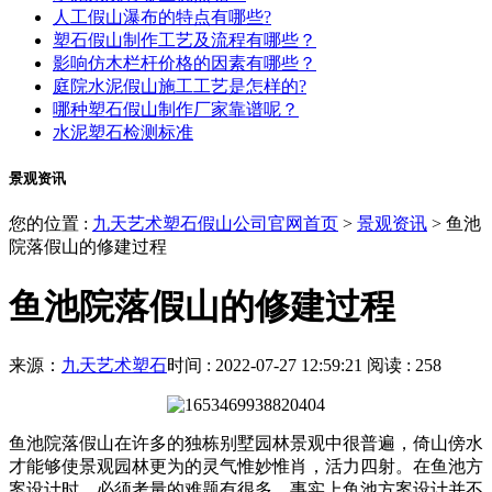
人工假山瀑布的特点有哪些?
塑石假山制作工艺及流程有哪些？
影响仿木栏杆价格的因素有哪些？
庭院水泥假山施工工艺是怎样的?
哪种塑石假山制作厂家靠谱呢？
水泥塑石检测标准
景观资讯
您的位置 :
九天艺术塑石假山公司官网首页
>
景观资讯
>
鱼池
院落假山的修建过程
鱼池院落假山的修建过程
来源：
九天艺术塑石
时间 : 2022-07-27 12:59:21
阅读 : 258
鱼池院落假山在许多的独栋别墅园林景观中很普遍，倚山傍水
才能够使景观园林更为的灵气惟妙惟肖，活力四射。在鱼池方
案设计时，必须考量的难题有很多，事实上鱼池方案设计并不