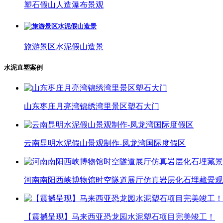
塑石假山人造瀑布景观
旅游景区水泥假山造景
水泥直塑案例
山东枣庄月亮湾锦绣湾里景区塑石大门
云南昆明水泥假山景观制作-凤龙湾国际度假区
河南南阳西峡博物馆时空隧道展厅仿真岩层化石埋藏景观
【震撼呈现】马来西亚恐龙园水泥塑石项目完美竣工！