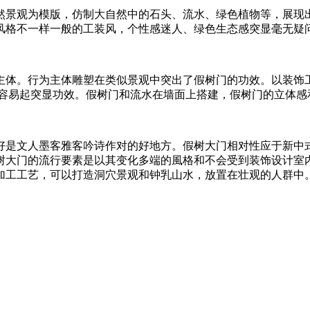
然景观为模版，仿制大自然中的石头、流水、绿色植物等，展现
风格不一样一般的工装风，个性感迷人、绿色生态感突显毫无疑
主体。行为主体雕塑在类似景观中突出了假树门的功效。以装饰
常容易起突显功效。假树门和流水在墙面上搭建，假树门的立体感
好是文人墨客雅客吟诗作对的好地方。假树大门相对性应于新中
树大门的流行要素是以其变化多端的風格和不会受到装饰设计室
加工工艺，可以打造洞穴景观和钟乳山水，放置在壮观的人群中