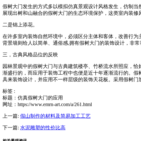
假树大门发生的方式多以模拟仿真景观设计风格发生，仿制当
展现出树和山融合的假树大门的生态环境保护，这类室内装修
二是锦上添花。
在许多室内装饰自然环境中，必须区分主体和客体，改善行为
背景墙则给人以简单、通俗感,拥有假树大门的装饰设计，非
三，古典风格品位的反映
园林景观中的假树大门与古典建筑楼亭、竹桥流水所照应，恰
渐盛行的，而应用于装饰工程中也便是近十年逐渐流行的。假
具来装饰设计，并应用不一样层级的装饰天花板。采用假树门
标签 :
标题：仿真假树大门的应用
网址：https://www.emrn-art.com/a/261.html
上一篇:
假山制作的材料及简易加工工艺
下一篇:
水泥雕塑的性价比高
相关景观资讯