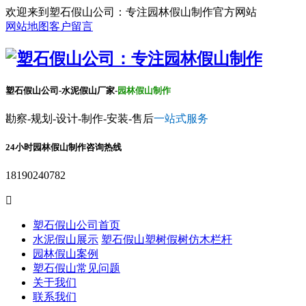
欢迎来到塑石假山公司：专注园林假山制作官方网站
网站地图
客户留言
塑石假山公司-水泥假山厂家-
园林假山制作
勘察-规划-设计-制作-安装-售后
一站式服务
24小时园林假山制作咨询热线
18190240782

塑石假山公司首页
水泥假山展示
塑石假山
塑树假树
仿木栏杆
园林假山案例
塑石假山常见问题
关于我们
联系我们