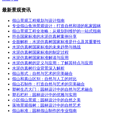
最新景观资讯
假山景观工程规划与设计指南
专业假山鱼池景观设计：打造自然和谐的私家园林
假山景观工程全攻略：从规划到维护的一站式指南
符合国家标准的水泥仿真树案例分享
全面解析：水泥仿真树国家标准是什么及其重要性
水泥仿真树国家标准的未来趋势与挑战
水泥仿真树国家标准的制定过程
水泥仿真树国家标准解读与应用
水泥仿真树的定义与应用：了解其特点与应用
水泥仿真树行业背景深入解析
假山形式：自然与艺术的完美融合
假山和真山区别：自然与人工的对比
假山石制作：打造自然与艺术的完美融合
塑树生态大门：园林设计中的自然与艺术融合
塑石栏杆：园林设计中的优雅与实用
小区假山景观：园林设计中的自然之美
落地景观假树：园林设计中的自然艺术
假山标准：园林假山制作的专业指南