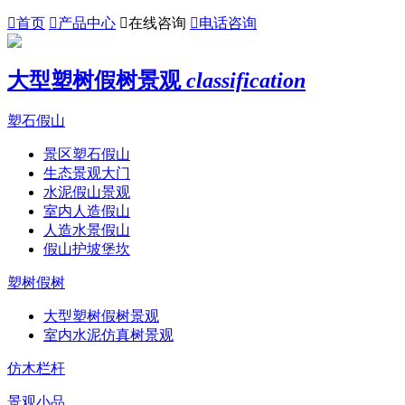

首页

产品中心

在线咨询

电话咨询
大型塑树假树景观
classification
塑石假山
景区塑石假山
生态景观大门
水泥假山景观
室内人造假山
人造水景假山
假山护坡堡坎
塑树假树
大型塑树假树景观
室内水泥仿真树景观
仿木栏杆
景观小品