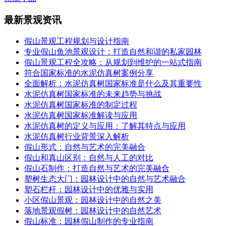
最新景观资讯
假山景观工程规划与设计指南
专业假山鱼池景观设计：打造自然和谐的私家园林
假山景观工程全攻略：从规划到维护的一站式指南
符合国家标准的水泥仿真树案例分享
全面解析：水泥仿真树国家标准是什么及其重要性
水泥仿真树国家标准的未来趋势与挑战
水泥仿真树国家标准的制定过程
水泥仿真树国家标准解读与应用
水泥仿真树的定义与应用：了解其特点与应用
水泥仿真树行业背景深入解析
假山形式：自然与艺术的完美融合
假山和真山区别：自然与人工的对比
假山石制作：打造自然与艺术的完美融合
塑树生态大门：园林设计中的自然与艺术融合
塑石栏杆：园林设计中的优雅与实用
小区假山景观：园林设计中的自然之美
落地景观假树：园林设计中的自然艺术
假山标准：园林假山制作的专业指南