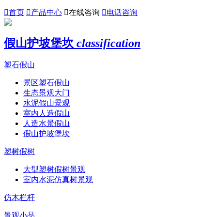

首页

产品中心

在线咨询

电话咨询
假山护坡堡坎
classification
塑石假山
景区塑石假山
生态景观大门
水泥假山景观
室内人造假山
人造水景假山
假山护坡堡坎
塑树假树
大型塑树假树景观
室内水泥仿真树景观
仿木栏杆
景观小品