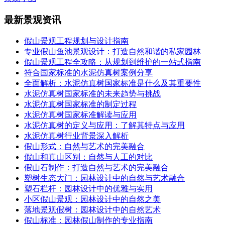
最新景观资讯
假山景观工程规划与设计指南
专业假山鱼池景观设计：打造自然和谐的私家园林
假山景观工程全攻略：从规划到维护的一站式指南
符合国家标准的水泥仿真树案例分享
全面解析：水泥仿真树国家标准是什么及其重要性
水泥仿真树国家标准的未来趋势与挑战
水泥仿真树国家标准的制定过程
水泥仿真树国家标准解读与应用
水泥仿真树的定义与应用：了解其特点与应用
水泥仿真树行业背景深入解析
假山形式：自然与艺术的完美融合
假山和真山区别：自然与人工的对比
假山石制作：打造自然与艺术的完美融合
塑树生态大门：园林设计中的自然与艺术融合
塑石栏杆：园林设计中的优雅与实用
小区假山景观：园林设计中的自然之美
落地景观假树：园林设计中的自然艺术
假山标准：园林假山制作的专业指南