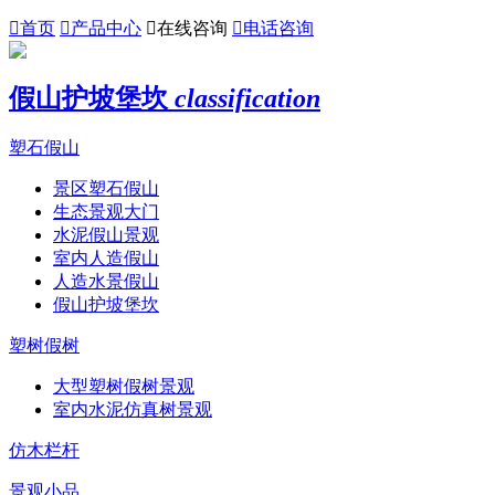

首页

产品中心

在线咨询

电话咨询
假山护坡堡坎
classification
塑石假山
景区塑石假山
生态景观大门
水泥假山景观
室内人造假山
人造水景假山
假山护坡堡坎
塑树假树
大型塑树假树景观
室内水泥仿真树景观
仿木栏杆
景观小品