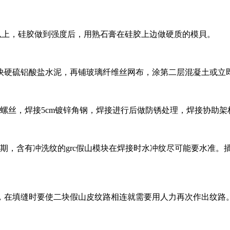
以上，硅胶做到强度后，用熟石膏在硅胶上边做硬质的模貝。
硬硫铝酸盐水泥，再铺玻璃纤维丝网布，涂第二层混凝土或立即用
螺丝，焊接5cm镀锌角钢，焊接进行后做防锈处理，焊接协助
要延期，含有冲洗纹的grc假山模块在焊接时水冲纹尽可能要水准
，在填缝时要使二块假山皮纹路相连就需要用人力再次作出纹路