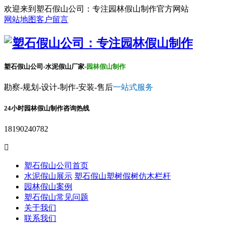
欢迎来到塑石假山公司：专注园林假山制作官方网站
网站地图
客户留言
塑石假山公司-水泥假山厂家-
园林假山制作
勘察-规划-设计-制作-安装-售后
一站式服务
24小时园林假山制作咨询热线
18190240782

塑石假山公司首页
水泥假山展示
塑石假山
塑树假树
仿木栏杆
园林假山案例
塑石假山常见问题
关于我们
联系我们