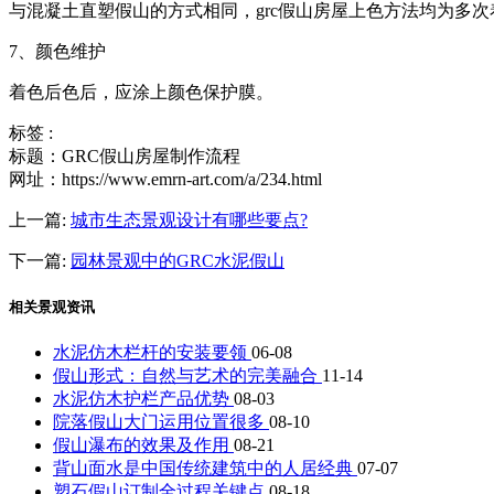
与混凝土直塑假山的方式相同，grc假山房屋上色方法均为多次
7、颜色维护
着色后色后，应涂上颜色保护膜。
标签 :
标题：GRC假山房屋制作流程
网址：https://www.emrn-art.com/a/234.html
上一篇:
城市生态景观设计有哪些要点?
下一篇:
园林景观中的GRC水泥假山
相关景观资讯
水泥仿木栏杆的安装要领
06-08
假山形式：自然与艺术的完美融合
11-14
水泥仿木护栏产品优势
08-03
院落假山大门运用位置很多
08-10
假山瀑布的效果及作用
08-21
背山面水是中国传统建筑中的人居经典
07-07
塑石假山订制全过程关键点
08-18