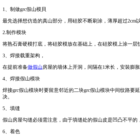
1、制做grc假山模貝
最先选择想仿造的真山部分，用硅胶不断刷涂，薄厚超过2cm
2.制作模块
将熟石膏硬模打底，将硅胶模放在基础上，在硅胶模上涂一层快
3、焊接载重架构，
在提前准备
做假山
房屋的墙体上开洞，间隔在1米长，安裝膨胀
4、焊接假山模块
焊接grc假山模块时要留意邻近的二块grc假山模块中间纹路
决。
5、填缝
假山房屋勾缝必须需注意，由于填缝处的假山皮是凹凸不平的
6、着色